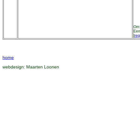
Om 
Een
[
reg
home
webdesign:
Maarten Loonen