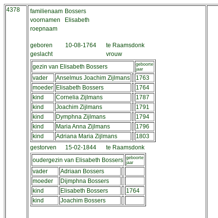
4378
familienaam
Bossers
voornamen
Elisabeth
roepnaam
geboren
10-08-1764
te Raamsdonk
geslacht
vrouw
geboorte
gezin van Elisabeth Bossers
jaar
vader
Anselmus Joachim Zijlmans
1763
moeder
Elisabeth Bossers
1764
kind
Cornelia Zijlmans
1787
kind
Joachim Zijlmans
1791
kind
Dymphna Zijlmans
1794
kind
Maria Anna Zijlmans
1796
kind
Adriana Maria Zijlmans
1803
gestorven
15-02-1844
te Raamsdonk
geboorte
oudergezin van Elisabeth Bossers
jaar
vader
Adriaan Bossers
moeder
Dijmphna Bossers
kind
Elisabeth Bossers
1764
kind
Joachim Bossers