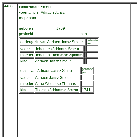
4468
familienaam
Smeur
voornamen
Adriaen Jansz
roepnaam
geboren
1709
geslacht
man
geboorte
oudergezin van Adriaen Jansz Smeur
jaar
vader
Johannes Adrianus Smeur
moeder
Johanna Thomasse Zijlmans
kind
Adriaen Jansz Smeur
geboorte
gezin van Adriaen Jansz Smeur
jaar
vader
Adriaen Jansz Smeur
moeder
Anna Wouterse Zijlmans
kind
Thomas Adriaanse Smeur
1741