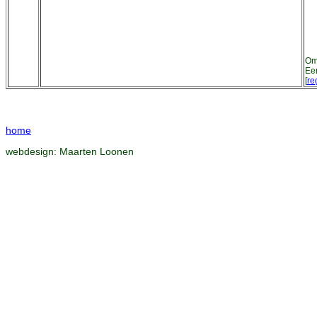
Om 
Ee
[
re
home
webdesign:
Maarten Loonen