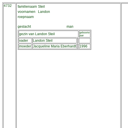
4732
familienaam
Steil
voornamen
Landon
roepnaam
geslacht
man
geboorte
gezin van Landon Steil
jaar
vader
Landon Steil
moeder
Jacqueline Maria Eberhardt
1996