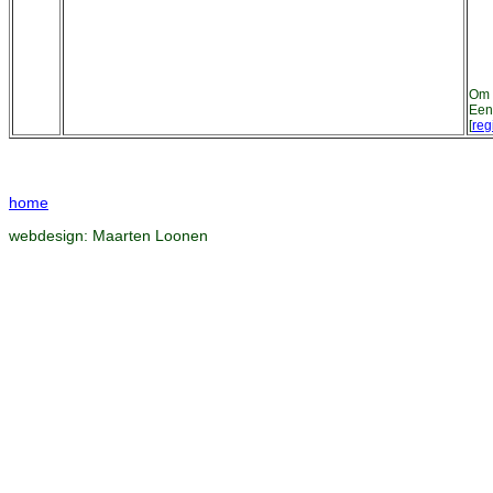
Om 
Een
[
reg
home
webdesign:
Maarten Loonen