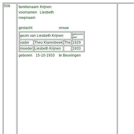
508
familienaam
Krijnen
voornamen
Liesbeth
roepnaam
geslacht
vrouw
geboorte
gezin van Liesbeth Krijnen
jaar
vader
Theo Klarenbeek
The
1929
moeder
Liesbeth Krijnen
1933
geboren
15-10-1933
te Beuningen