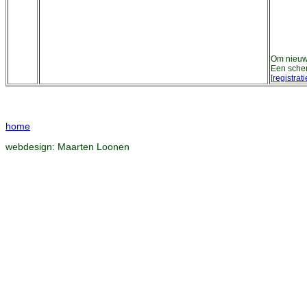
Om nieuwe
Een schem
[
registrati
home
webdesign:
Maarten Loonen