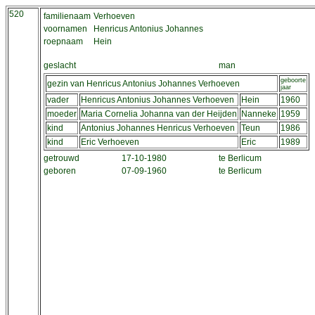
520
familienaam
Verhoeven
voornamen
Henricus Antonius Johannes
roepnaam
Hein
geslacht
man
geboorte
gezin van Henricus Antonius Johannes Verhoeven
jaar
vader
Henricus Antonius Johannes Verhoeven
Hein
1960
moeder
Maria Cornelia Johanna van der Heijden
Nanneke
1959
kind
Antonius Johannes Henricus Verhoeven
Teun
1986
kind
Eric Verhoeven
Eric
1989
getrouwd
17-10-1980
te Berlicum
geboren
07-09-1960
te Berlicum