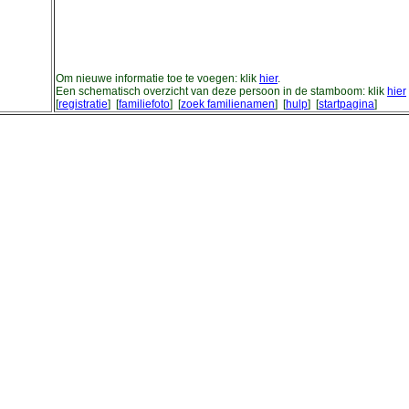
Om nieuwe informatie toe te voegen: klik
hier
.
Een schematisch overzicht van deze persoon in de stamboom: klik
hier
[
registratie
] [
familiefoto
] [
zoek familienamen
] [
hulp
] [
startpagina
]