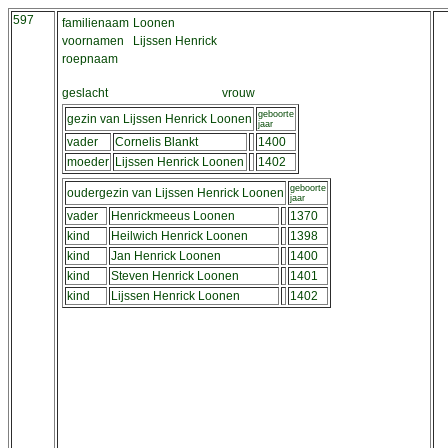
597
familienaam
Loonen
voornamen
Lijssen Henrick
roepnaam
geslacht
vrouw
geboorte
gezin van Lijssen Henrick Loonen
jaar
vader
Cornelis Blankt
1400
moeder
Lijssen Henrick Loonen
1402
geboorte
oudergezin van Lijssen Henrick Loonen
jaar
vader
Henrickmeeus Loonen
1370
kind
Heilwich Henrick Loonen
1398
kind
Jan Henrick Loonen
1400
kind
Steven Henrick Loonen
1401
kind
Lijssen Henrick Loonen
1402