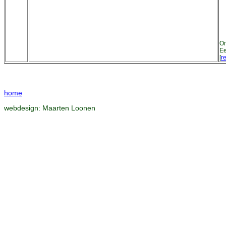
Om
Ee
[
re
home
webdesign:
Maarten Loonen