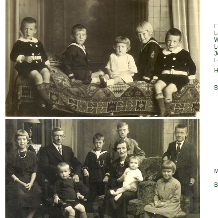
E
L
W
L
J
L
H
B
M
B