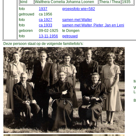
kind
Walthera Cornelia Johanna Loonen
Thera / Thea
1935
foto
1937
groepsfoto wie=582
getrouwd
ca 1956
foto
ca 1927
samen met Walter
foto
ca 1933
samen met Walter, Pieter, Jan en Leni
geboren
09-02-1925
te Dongen
foto
13-11-1956
getrouwd
Deze persoon staat op de volgende familiefoto's:
M
W
L
B