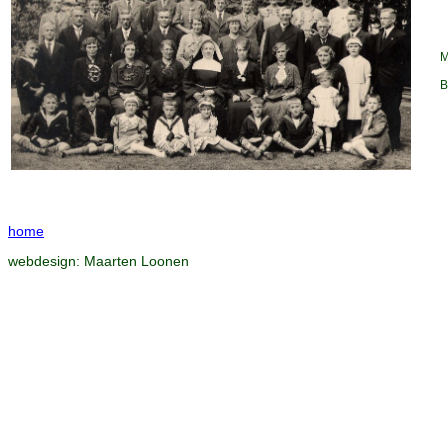
M
B
home
webdesign:
Maarten Loonen