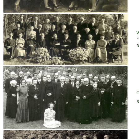
W
L
B
G
B