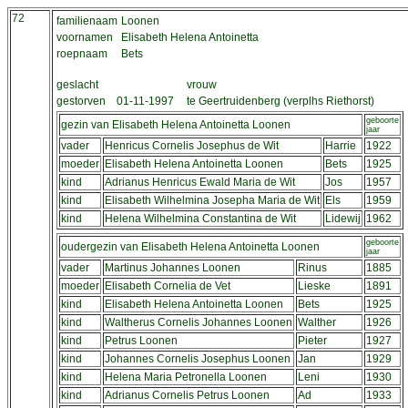
72
familienaam
Loonen
voornamen
Elisabeth Helena Antoinetta
roepnaam
Bets
geslacht
vrouw
gestorven
01-11-1997
te Geertruidenberg (verplhs Riethorst)
geboorte
gezin van Elisabeth Helena Antoinetta Loonen
jaar
vader
Henricus Cornelis Josephus de Wit
Harrie
1922
moeder
Elisabeth Helena Antoinetta Loonen
Bets
1925
kind
Adrianus Henricus Ewald Maria de Wit
Jos
1957
kind
Elisabeth Wilhelmina Josepha Maria de Wit
Els
1959
kind
Helena Wilhelmina Constantina de Wit
Lidewij
1962
geboorte
oudergezin van Elisabeth Helena Antoinetta Loonen
jaar
vader
Martinus Johannes Loonen
Rinus
1885
moeder
Elisabeth Cornelia de Vet
Lieske
1891
kind
Elisabeth Helena Antoinetta Loonen
Bets
1925
kind
Waltherus Cornelis Johannes Loonen
Walther
1926
kind
Petrus Loonen
Pieter
1927
kind
Johannes Cornelis Josephus Loonen
Jan
1929
kind
Helena Maria Petronella Loonen
Leni
1930
kind
Adrianus Cornelis Petrus Loonen
Ad
1933