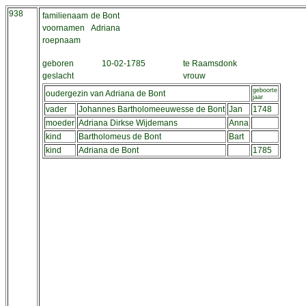
938
familienaam
de Bont
voornamen
Adriana
roepnaam
geboren
10-02-1785
te Raamsdonk
geslacht
vrouw
geboorte
oudergezin van Adriana de Bont
jaar
vader
Johannes Bartholomeeuwesse de Bont
Jan
1748
moeder
Adriana Dirkse Wijdemans
Anna
kind
Bartholomeus de Bont
Bart
kind
Adriana de Bont
1785