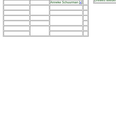
Drewes Miede
Anneke Schuurman
[
x
]