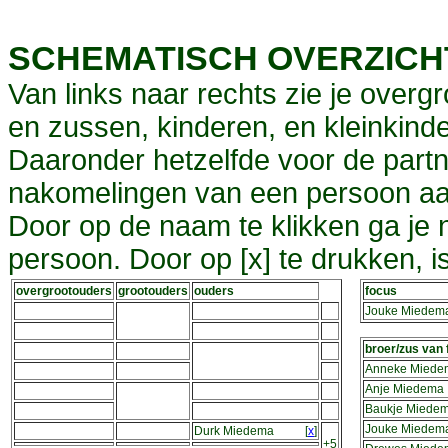
SCHEMATISCH OVERZIC
Van links naar rechts zie je overg
en zussen, kinderen, en kleinkinde
Daaronder hetzelfde voor de partn
nakomelingen van een persoon aa
Door op de naam te klikken ga je
persoon. Door op [x] te drukken, 
overgrootouders
grootouders
ouders
focus
Jouke Miedem
broer/zus van
Anneke Miede
Anje Miedema
Baukje Miede
Jouke Miedem
Durk Miedema
[
x
]
+5