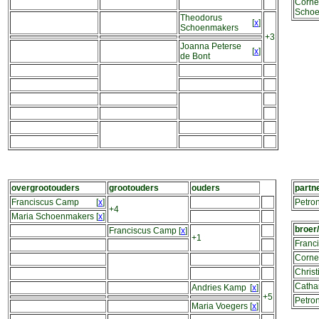
Corne
Scho
Theodorus
[
x
]
Schoenmakers
+3
Joanna Peterse
[
x
]
de Bont
overgrootouders
grootouders
ouders
partn
Franciscus Camp
[
x
]
Petro
+4
Maria Schoenmakers
[
x
]
broer
Franciscus Camp
[
x
]
+1
Franc
Corne
Chris
Catha
Andries Kamp
[
x
]
+5
Petro
Maria Voegers
[
x
]