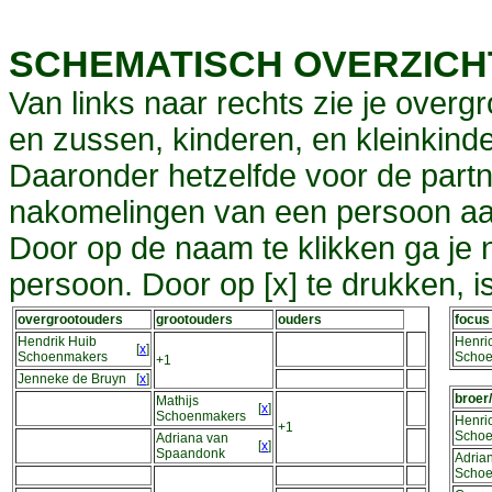
SCHEMATISCH OVERZIC
Van links naar rechts zie je overg
en zussen, kinderen, en kleinkinde
Daaronder hetzelfde voor de partn
nakomelingen van een persoon aa
Door op de naam te klikken ga je
persoon. Door op [x] te drukken, 
overgrootouders
grootouders
ouders
focus
Hendrik Huib
Henri
[
x
]
Schoenmakers
Scho
+1
Jenneke de Bruyn
[
x
]
broer
Mathijs
[
x
]
Schoenmakers
Henri
+1
Scho
Adriana van
[
x
]
Spaandonk
Adria
Scho