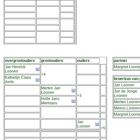
overgrootouders
grootouders
ouders
partner
Jan Henrick
Margriet Loon
[
x
]
Loonen
+4
Kathelijn Claes
broer/zus van 
[
x
]
Aerts
Jan Loonen
Merten Jan
[
x
]
Jan de Jonge
Loonen
+3
Loonen
Holle Jans
[
x
]
Merten Loonen
Mermans
Meeus Loonen
Margriet Loon
Jan
[
x
]
Loonen
+5