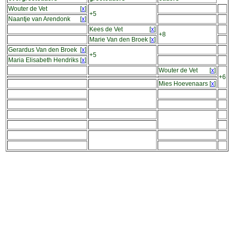
Wouter de Vet
[
x
]
+5
Naantje van Arendonk
[
x
]
Kees de Vet
[
x
]
+8
Marie Van den Broek
[
x
]
Gerardus Van den Broek
[
x
]
+5
Maria Elisabeth Hendriks
[
x
]
Wouter de Vet
[
x
]
+6
Mies Hoevenaars
[
x
]