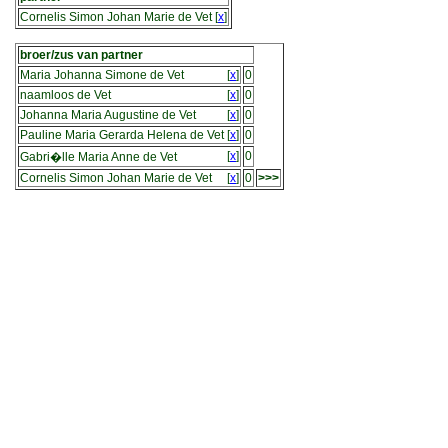
Cornelis Simon Johan Marie de Vet
[
x
]
broer/zus van partner
Maria Johanna Simone de Vet
[
x
]
0
naamloos de Vet
[
x
]
0
Johanna Maria Augustine de Vet
[
x
]
0
Pauline Maria Gerarda Helena de Vet
[
x
]
0
[
x
]
0
Gabri�lle Maria Anne de Vet
Cornelis Simon Johan Marie de Vet
[
x
]
0
>>>