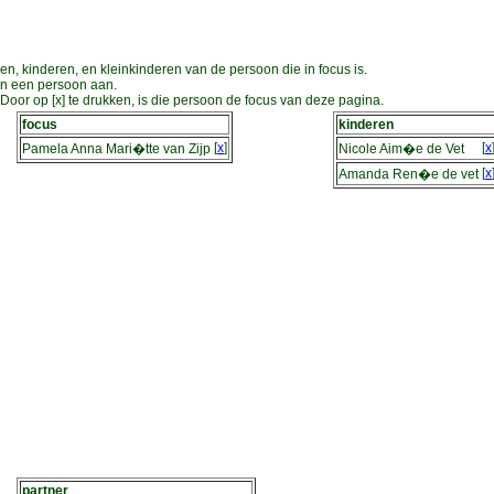
en, kinderen, en kleinkinderen van de persoon die in focus is.
an een persoon aan.
oor op [x] te drukken, is die persoon de focus van deze pagina.
focus
kinderen
[
x
]
[
x
Pamela Anna Mari�tte van Zijp
Nicole Aim�e de Vet
[
x
Amanda Ren�e de vet
partner