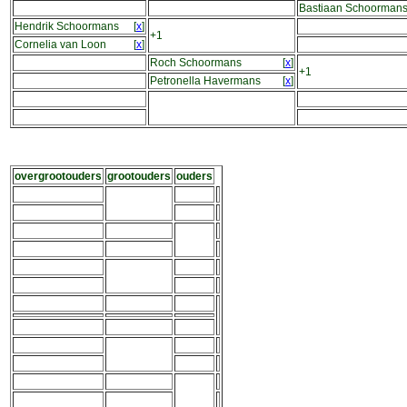
Bastiaan Schoorman
Hendrik Schoormans
[
x
]
+1
Cornelia van Loon
[
x
]
Roch Schoormans
[
x
]
+1
Petronella Havermans
[
x
]
overgrootouders
grootouders
ouders