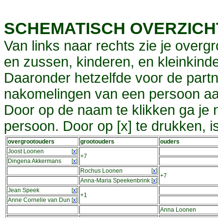
SCHEMATISCH OVERZIC
Van links naar rechts zie je overg
en zussen, kinderen, en kleinkinde
Daaronder hetzelfde voor de partn
nakomelingen van een persoon aa
Door op de naam te klikken ga je
persoon. Door op [x] te drukken, 
overgrootouders
grootouders
ouders
Joost Loonen
[
x
]
+7
Dingena Akkermans
[
x
]
Rochus Loonen
[
x
]
+7
Anna-Maria Speekenbrink
[
x
]
Jean Speek
[
x
]
+1
Anne Cornelie van Dun
[
x
]
Anna Loonen