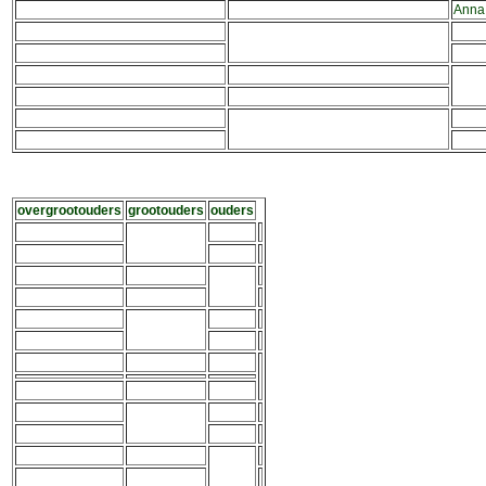
Anna 
overgrootouders
grootouders
ouders