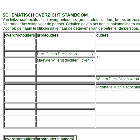
SCHEMATISCH OVERZICHT STAMBOOM
Van links naar rechts zie je overgrootouders, grootouders, ouders, broers en zuss
Daaronder hetzelfde voor de partner. Getallen geven het aantal nakomelingen v
Door op de naam te klikken ga je naar de gegevens van de betreffende persoon. D
overgrootouders
grootouders
ouders
Dirck Jacob Dirckszoon
[
x
]
+5
Maeyke Willemsdochter Ficken
[
x
]
Willem Dirck Jacobszoon 
Pitronella Michielsdochte
overgrootouders
grootouders
ouders