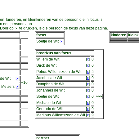
en, kinderen, en kleinkinderen van de persoon die in focus is.
an een persoon aan.
oor op [x] te drukken, is die persoon de focus van deze pagina.
focus
kinderen
klein
Soetje de Wit
[
x
]
broer/zus van focus
Willem de Wit
[
x
]
0
Dirck de Wit
[
x
]
0
Petrus Willemszoon de Wit
[
x
]
5
Jacobus de Wit
[
x
]
0
de Wit
[
x
]
+10
Dymphna de Wit
[
x
]
0
r Metsers
[
x
]
Johannes de Wit
[
x
]
0
Soetje de Wit
[
x
]
0
>>>
Michael de Wit
[
x
]
0
Gertruda de Wit
[
x
]
0
Marijnus Willemszoon de Wit
[
x
]
9
partner