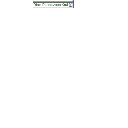
Dirck Pieterszoon Krul
[
x
]