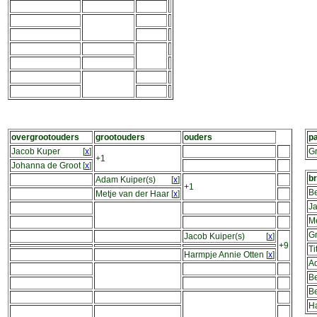
overgrootouders
grootouders
ouders
pa
Jacob Kuper
[
x
]
Gr
+1
Johanna de Groot
[
x
]
br
Adam Kuiper(s)
[
x
]
+1
B
Metje van der Haar
[
x
]
Ja
Me
Gr
Jacob Kuiper(s)
[
x
]
+9
Ti
Harmpje Annie Otten
[
x
]
A
Be
Be
H