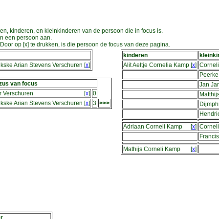
en, kinderen, en kleinkinderen van de persoon die in focus is.
an een persoon aan.
oor op [x] te drukken, is die persoon de focus van deze pagina.
kinderen
kleink
kske Arian Stevens Verschuren
[
x
]
Alit Aeltje Cornelia Kamp
[
x
]
Cornel
Peerke
zus van focus
Jan Ja
r Verschuren
[
x
]
0
Matthij
kske Arian Stevens Verschuren
[
x
]
3
>>>
Dijmph
Hendri
Adriaan Corneli Kamp
[
x
]
Cornel
Franci
Mathijs Corneli Kamp
[
x
]
r