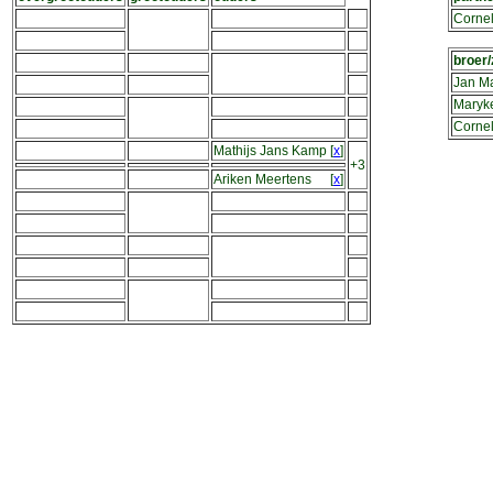
Cornel
broer/
Jan Ma
Maryk
Cornel
Mathijs Jans Kamp
[
x
]
+3
Ariken Meertens
[
x
]