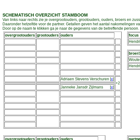
SCHEMATISCH OVERZICHT STAMBOOM
Van links naar rechts zie je overgrootouders, grootouders, ouders, broers en zuss
Daaronder hetzelfde voor de partner. Getallen geven het aantal nakomelingen v
Door op de naam te klikken ga je naar de gegevens van de betreffende persoon. D
overgrootouders
grootouders
ouders
focus
Hendri
broer/
Woute
Hendri
Adriaen Stevens Verschuren
[
x
]
+2
Janneke Jansdr Zijlmans
[
x
]
overgrootouders
grootouders
ouders
partne