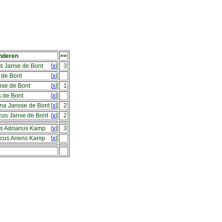
inderen
>>
is Janse de Bont
[
x
]
3
 de Bont
[
x
]
nse de Bont
[
x
]
1
s de Bont
[
x
]
na Jansse de Bont
[
x
]
2
cus Janse de Bont
[
x
]
2
is Adrianus Kamp
[
x
]
3
scus Ariens Kamp
[
x
]