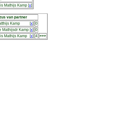
is Mathijs Kamp
[
x
]
zus van partner
tthijs Kamp
[
x
]
0
e Mathijsdr Kamp
[
x
]
0
is Mathijs Kamp
[
x
]
4
>>>