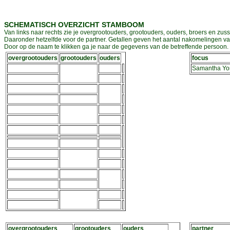
SCHEMATISCH OVERZICHT STAMBOOM
Van links naar rechts zie je overgrootouders, grootouders, ouders, broers en zuss
Daaronder hetzelfde voor de partner. Getallen geven het aantal nakomelingen v
Door op de naam te klikken ga je naar de gegevens van de betreffende persoon. D
overgrootouders
grootouders
ouders
focus
Samantha Yo
overgrootouders
grootouders
ouders
partner