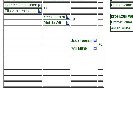
Harrie / Arie Loonen
[
x
]
Emmet Milne
+7
Pita van den Hoek
[
x
]
broer/zus va
Kees Loonen
[
x
]
+5
Emmet Milne
Riet de Wit
[
x
]
Aidan Milne
Jose Loonen
[
x
]
+2
Will Milne
[
x
]