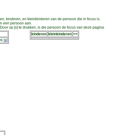
en, kinderen, en kleinkinderen van de persoon die in focus is.
an een persoon aan.
oor op [x] te drukken, is die persoon de focus van deze pagina.
kinderen
kleinkinderen
>>
rk
[
x
]