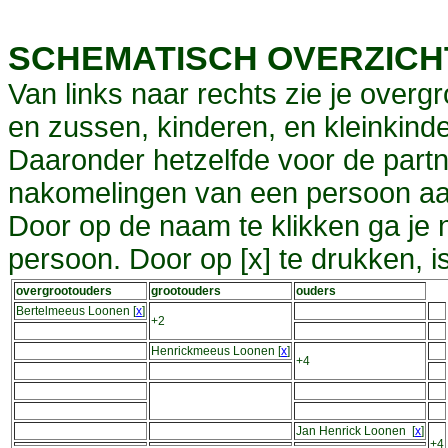
SCHEMATISCH OVERZIC
Van links naar rechts zie je overg
en zussen, kinderen, en kleinkinde
Daaronder hetzelfde voor de partn
nakomelingen van een persoon aa
Door op de naam te klikken ga je
persoon. Door op [x] te drukken, 
overgrootouders
grootouders
ouders
Bertelmeeus Loonen
[
x
]
+2
Henrickmeeus Loonen
[
x
]
+4
Jan Henrick Loonen
[
x
]
+4