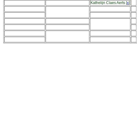
Kathelijn Claes Aerts
[
x
]