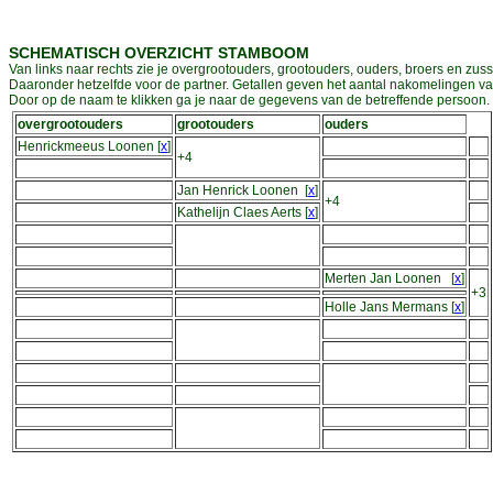
SCHEMATISCH OVERZICHT STAMBOOM
Van links naar rechts zie je overgrootouders, grootouders, ouders, broers en zuss
Daaronder hetzelfde voor de partner. Getallen geven het aantal nakomelingen v
Door op de naam te klikken ga je naar de gegevens van de betreffende persoon. D
overgrootouders
grootouders
ouders
Henrickmeeus Loonen
[
x
]
+4
Jan Henrick Loonen
[
x
]
+4
Kathelijn Claes Aerts
[
x
]
Merten Jan Loonen
[
x
]
+3
Holle Jans Mermans
[
x
]