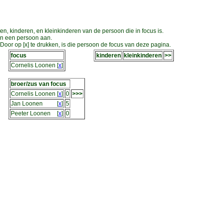
en, kinderen, en kleinkinderen van de persoon die in focus is.
an een persoon aan.
oor op [x] te drukken, is die persoon de focus van deze pagina.
focus
kinderen
kleinkinderen
>>
Cornelis Loonen
[
x
]
broer/zus van focus
Cornelis Loonen
[
x
]
0
>>>
Jan Loonen
[
x
]
5
Peeter Loonen
[
x
]
0