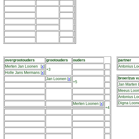
overgrootouders
grootouders
ouders
partner
Merten Jan Loonen
[
x
]
Antonius L
+3
Holle Jans Mermans
[
x
]
broer/zus v
Jan Loonen
[
x
]
+5
Jan Marten
Meeus Loo
Antonius L
Digna Loon
Merten Loonen
[
x
]
+4