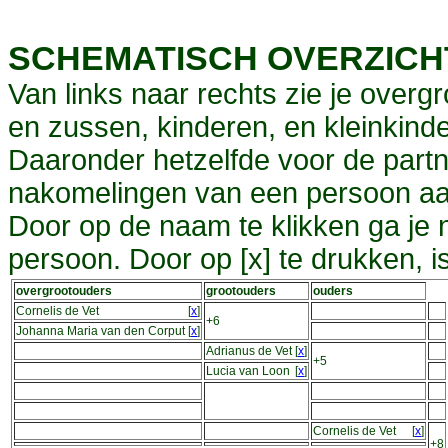
SCHEMATISCH OVERZIC
Van links naar rechts zie je overg
en zussen, kinderen, en kleinkinde
Daaronder hetzelfde voor de partn
nakomelingen van een persoon aa
Door op de naam te klikken ga je
persoon. Door op [x] te drukken, 
overgrootouders
grootouders
ouders
Cornelis de Vet
[
x
]
+6
Johanna Maria van den Corput
[
x
]
Adrianus de Vet
[
x
]
+5
Lucia van Loon
[
x
]
Cornelis de Vet
[
x
]
+8