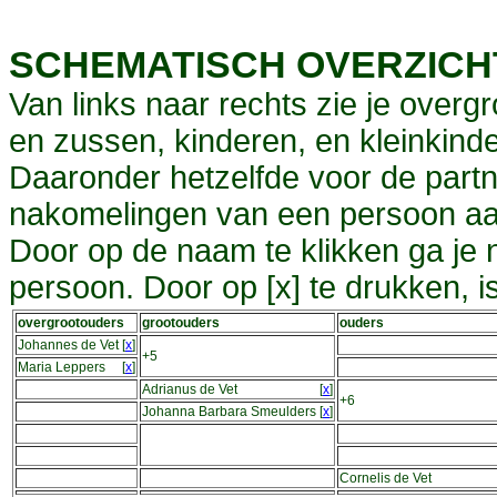
SCHEMATISCH OVERZIC
Van links naar rechts zie je overg
en zussen, kinderen, en kleinkinde
Daaronder hetzelfde voor de partn
nakomelingen van een persoon aa
Door op de naam te klikken ga je
persoon. Door op [x] te drukken, 
overgrootouders
grootouders
ouders
Johannes de Vet
[
x
]
+5
Maria Leppers
[
x
]
Adrianus de Vet
[
x
]
+6
Johanna Barbara Smeulders
[
x
]
Cornelis de Vet