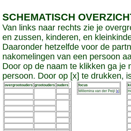
SCHEMATISCH OVERZIC
Van links naar rechts zie je overg
en zussen, kinderen, en kleinkinde
Daaronder hetzelfde voor de partn
nakomelingen van een persoon aa
Door op de naam te klikken ga je
persoon. Door op [x] te drukken, 
overgrootouders
grootouders
ouders
focus
k
Willemina van der Peijl
[
x
]
H