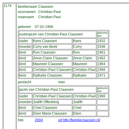
1174
familienaam
Claassen
voornamen
Christian-Paul
roepnaam
Christian-Paul
geboren
07-02-1966
geboorte
oudergezin van Christian-Paul Claassen
jaar
vader
Kees Claassen
Kees
1932
moeder
Corry van Beek
Corry
1936
kind
Ron Claassen
Ron
1961
kind
Anne-Claire Claassen
Anne-Claire
1962
kind
Maureen Claassen
Maureen
1964
kind
Christian-Paul Claassen
Christian-Paul
1966
kind
Nathalie Claassen
Nathalie
1971
geslacht
man
geboorte
gezin van Christian-Paul Claassen
jaar
vader
Christian-Paul Claassen
Christian-Paul
1966
moeder
Judith Offenberg
Judith
kind
Chiel Claassen
Chiel
kind
Elien Maria Claassen
Elien
foto
2004
uit http://familieclaassen.nl/