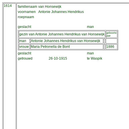
1614
familienaam
van Honsewijk
voornamen
Antonie Johannes Hendrikus
roepnaam
geslacht
man
geboorte
gezin van Antonie Johannes Hendrikus van Honsewijk
jaar
man
Antonie Johannes Hendrikus van Honsewijk
vrouw
Maria Petronella de Bont
1886
geslacht
man
getrouwd
26-10-1915
te Waspik