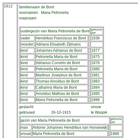
1612
familienaam
de Bont
voornamen
Maria Petronella
roepnaam
geboorte
oudergezin van Maria Petronella de Bont
jaar
vader
Hendrikus Franciscus de Bont
1836
moeder
Adriana Elisabeth Zijlmans
kind
Johannes Adrianus de Bont
1877
kind
Petronella Maria de Bont
1875
kind
Adrianus Cornelis de Bont
1876
kind
Petronella Maria de Bont
1880
kind
Martinus Josephus de Bont
1881
kind
Thomas Arnoldus de Bont
1883
kind
Catharina Maria de Bont
1884
kind
Arnoldus Mathias de Bont
1885
kind
Maria Petronella de Bont
1886
geslacht
vrouw
getrouwd
26-10-1915
te Waspik
geboorte
gezin van Maria Petronella de Bont
jaar
man
Antonie Johannes Hendrikus van Honsewijk
vrouw
Maria Petronella de Bont
1886