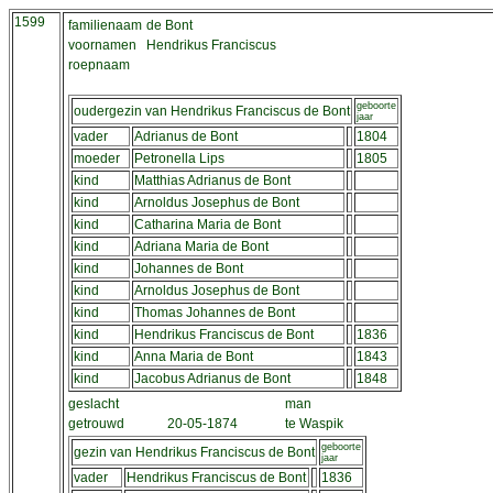
1599
familienaam
de Bont
voornamen
Hendrikus Franciscus
roepnaam
geboorte
oudergezin van Hendrikus Franciscus de Bont
jaar
vader
Adrianus de Bont
1804
moeder
Petronella Lips
1805
kind
Matthias Adrianus de Bont
kind
Arnoldus Josephus de Bont
kind
Catharina Maria de Bont
kind
Adriana Maria de Bont
kind
Johannes de Bont
kind
Arnoldus Josephus de Bont
kind
Thomas Johannes de Bont
kind
Hendrikus Franciscus de Bont
1836
kind
Anna Maria de Bont
1843
kind
Jacobus Adrianus de Bont
1848
geslacht
man
getrouwd
20-05-1874
te Waspik
geboorte
gezin van Hendrikus Franciscus de Bont
jaar
vader
Hendrikus Franciscus de Bont
1836