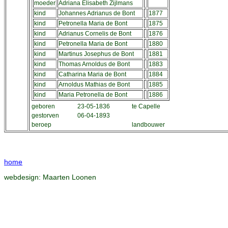
moeder
Adriana Elisabeth Zijlmans
kind
Johannes Adrianus de Bont
1877
kind
Petronella Maria de Bont
1875
kind
Adrianus Cornelis de Bont
1876
kind
Petronella Maria de Bont
1880
kind
Martinus Josephus de Bont
1881
kind
Thomas Arnoldus de Bont
1883
kind
Catharina Maria de Bont
1884
kind
Arnoldus Mathias de Bont
1885
kind
Maria Petronella de Bont
1886
geboren
23-05-1836
te Capelle
gestorven
06-04-1893
beroep
landbouwer
home
webdesign:
Maarten Loonen