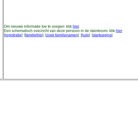
Om nieuwe informatie toe te voegen: klik
hier
.
Een schematisch overzicht van deze persoon in de stamboom: klik
hier
[
registratie
] [
familiefoto
] [
zoek familienamen
] [
hulp
] [
startpagina
]