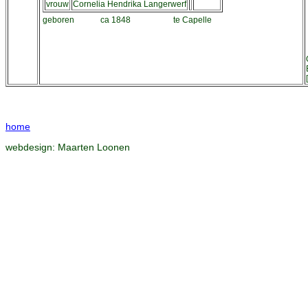
vrouw
Cornelia Hendrika Langerwerf
geboren
ca 1848
te Capelle
[
home
webdesign:
Maarten Loonen