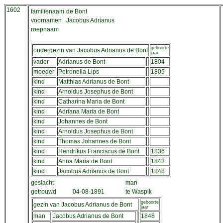
1602
familienaam
de Bont
voornamen
Jacobus Adrianus
roepnaam
geboorte
oudergezin van Jacobus Adrianus de Bont
jaar
vader
Adrianus de Bont
1804
moeder
Petronella Lips
1805
kind
Matthias Adrianus de Bont
kind
Arnoldus Josephus de Bont
kind
Catharina Maria de Bont
kind
Adriana Maria de Bont
kind
Johannes de Bont
kind
Arnoldus Josephus de Bont
kind
Thomas Johannes de Bont
kind
Hendrikus Franciscus de Bont
1836
kind
Anna Maria de Bont
1843
kind
Jacobus Adrianus de Bont
1848
geslacht
man
getrouwd
04-08-1891
te Waspik
geboorte
gezin van Jacobus Adrianus de Bont
jaar
man
Jacobus Adrianus de Bont
1848