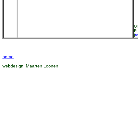
Om
Ee
[
re
home
webdesign:
Maarten Loonen