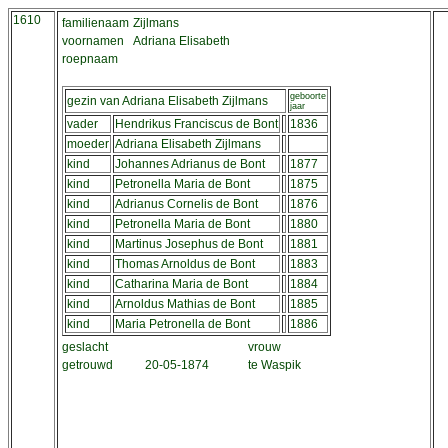
1610
familienaam
Zijlmans
voornamen
Adriana Elisabeth
roepnaam
geboorte
gezin van Adriana Elisabeth Zijlmans
jaar
vader
Hendrikus Franciscus de Bont
1836
moeder
Adriana Elisabeth Zijlmans
kind
Johannes Adrianus de Bont
1877
kind
Petronella Maria de Bont
1875
kind
Adrianus Cornelis de Bont
1876
kind
Petronella Maria de Bont
1880
kind
Martinus Josephus de Bont
1881
kind
Thomas Arnoldus de Bont
1883
kind
Catharina Maria de Bont
1884
kind
Arnoldus Mathias de Bont
1885
kind
Maria Petronella de Bont
1886
geslacht
vrouw
getrouwd
20-05-1874
te Waspik