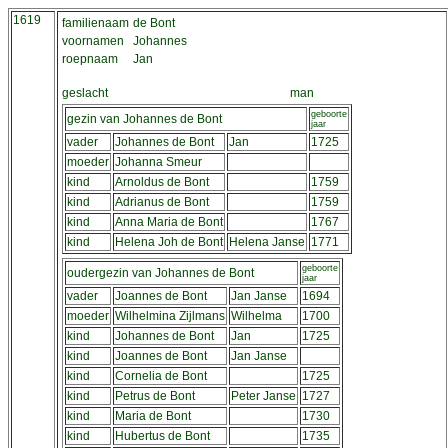
1619
familienaam
de Bont
voornamen
Johannes
roepnaam
Jan
geslacht
man
geboorte
gezin van Johannes de Bont
jaar
vader
Johannes de Bont
Jan
1725
moeder
Johanna Smeur
kind
Arnoldus de Bont
1759
kind
Adrianus de Bont
1759
kind
Anna Maria de Bont
1767
kind
Helena Joh de Bont
Helena Janse
1771
geboorte
oudergezin van Johannes de Bont
jaar
vader
Joannes de Bont
Jan Janse
1694
moeder
Wilhelmina Zijlmans
Wilhelma
1700
kind
Johannes de Bont
Jan
1725
kind
Joannes de Bont
Jan Janse
kind
Cornelia de Bont
1725
kind
Petrus de Bont
Peter Janse
1727
kind
Maria de Bont
1730
kind
Hubertus de Bont
1735