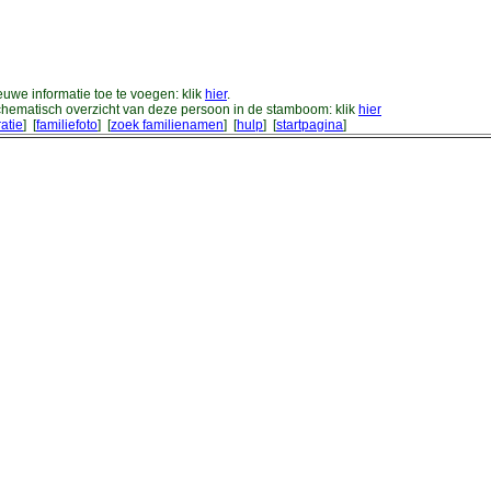
uwe informatie toe te voegen: klik
hier
.
hematisch overzicht van deze persoon in de stamboom: klik
hier
ratie
] [
familiefoto
] [
zoek familienamen
] [
hulp
] [
startpagina
]