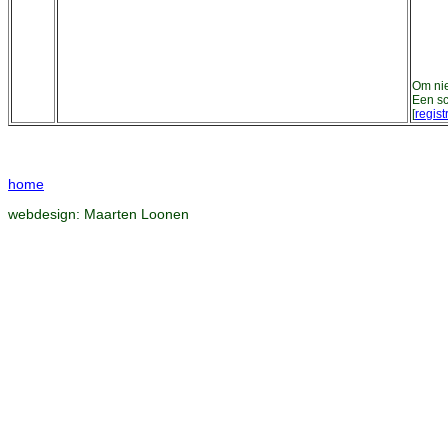
Om nie
Een sc
[
regist
home
webdesign:
Maarten Loonen