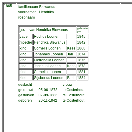
1865
familienaam
Blewanus
voornamen
Hendrika
roepnaam
geboorte
gezin van Hendrika Blewanus
jaar
vader
Rochus Loonen
1845
moeder
Hendrika Blewanus
1842
kind
Cornelis Loonen
Kees
1868
kind
Johannes Loonen
Jan
1874
kind
Pietronella Loonen
1876
kind
Jacobus Loonen
Koos
1878
kind
Cornelia Loonen
1881
kind
Gijsbertus Loonen
Bart
1884
geslacht
vrouw
getrouwd
05-06-1873
te Oosterhout
gestorven
07-09-1886
te Oosterhout
geboren
20-11-1842
te Oosterhout