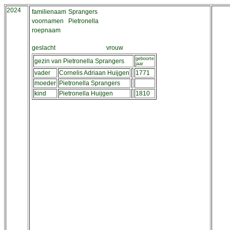
2024
familienaam
Sprangers
voornamen
Pietronella
roepnaam
geslacht
vrouw
geboorte
gezin van Pietronella Sprangers
jaar
vader
Cornelis Adriaan Huijgen
1771
moeder
Pietronella Sprangers
kind
Pietronella Huijgen
1810