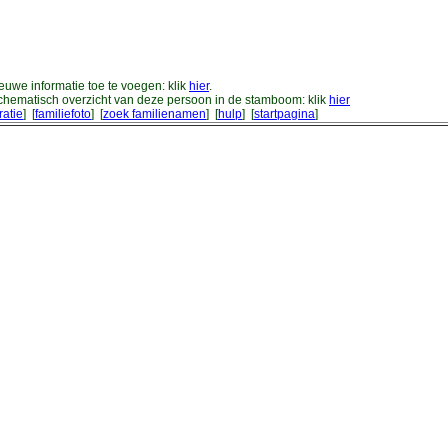
uwe informatie toe te voegen: klik
hier
.
chematisch overzicht van deze persoon in de stamboom: klik
hier
ratie
] [
familiefoto
] [
zoek familienamen
] [
hulp
] [
startpagina
]