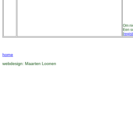
Om nie
Een s
[
regist
home
webdesign:
Maarten Loonen