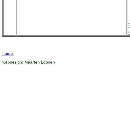
O
E
[
r
home
webdesign:
Maarten Loonen