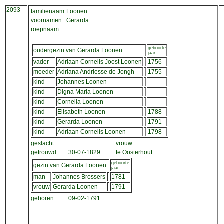
2093
familienaam
Loonen
voornamen
Gerarda
roepnaam
geboorte
oudergezin van Gerarda Loonen
jaar
vader
Adriaan Cornelis Joost Loonen
1756
moeder
Adriana Andriesse de Jongh
1755
kind
Johannes Loonen
kind
Digna Maria Loonen
kind
Cornelia Loonen
kind
Elisabeth Loonen
1788
kind
Gerarda Loonen
1791
kind
Adriaan Cornelis Loonen
1798
geslacht
vrouw
getrouwd
30-07-1829
te Oosterhout
geboorte
gezin van Gerarda Loonen
jaar
man
Johannes Brossers
1781
vrouw
Gerarda Loonen
1791
geboren
09-02-1791