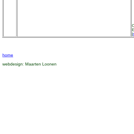
O
E
[
home
webdesign:
Maarten Loonen