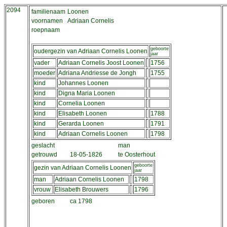
2094
familienaam
Loonen
voornamen
Adriaan Cornelis
roepnaam
geboorte
oudergezin van Adriaan Cornelis Loonen
jaar
vader
Adriaan Cornelis Joost Loonen
1756
moeder
Adriana Andriesse de Jongh
1755
kind
Johannes Loonen
kind
Digna Maria Loonen
kind
Cornelia Loonen
kind
Elisabeth Loonen
1788
kind
Gerarda Loonen
1791
kind
Adriaan Cornelis Loonen
1798
geslacht
man
getrouwd
18-05-1826
te Oosterhout
geboorte
gezin van Adriaan Cornelis Loonen
jaar
man
Adriaan Cornelis Loonen
1798
vrouw
Elisabeth Brouwers
1796
geboren
ca 1798