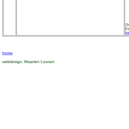
Om
Ee
[
re
home
webdesign:
Maarten Loonen