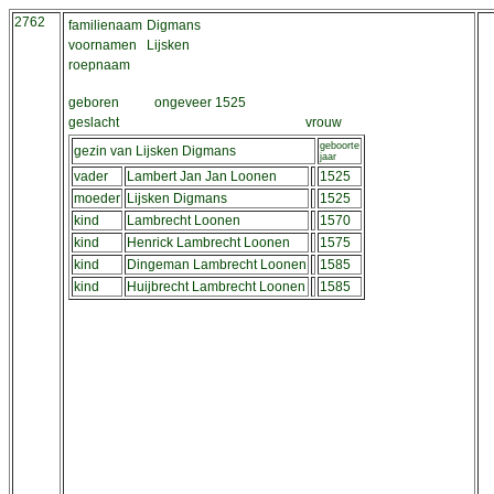
2762
familienaam
Digmans
voornamen
Lijsken
roepnaam
geboren
ongeveer 1525
geslacht
vrouw
geboorte
gezin van Lijsken Digmans
jaar
vader
Lambert Jan Jan Loonen
1525
moeder
Lijsken Digmans
1525
kind
Lambrecht Loonen
1570
kind
Henrick Lambrecht Loonen
1575
kind
Dingeman Lambrecht Loonen
1585
kind
Huijbrecht Lambrecht Loonen
1585