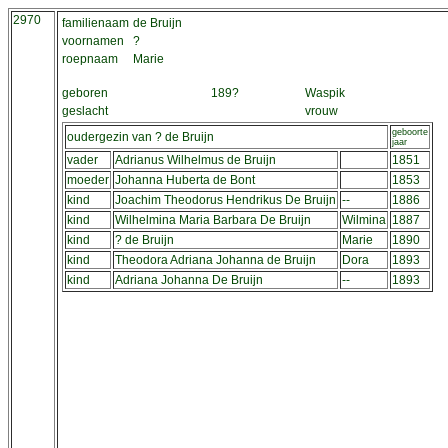
2970
familienaam
de Bruijn
voornamen
?
roepnaam
Marie
geboren
189?
Waspik
geslacht
vrouw
geboorte
oudergezin van ? de Bruijn
jaar
vader
Adrianus Wilhelmus de Bruijn
1851
moeder
Johanna Huberta de Bont
1853
kind
Joachim Theodorus Hendrikus De Bruijn
--
1886
kind
Wilhelmina Maria Barbara De Bruijn
Wilmina
1887
kind
? de Bruijn
Marie
1890
kind
Theodora Adriana Johanna de Bruijn
Dora
1893
kind
Adriana Johanna De Bruijn
--
1893