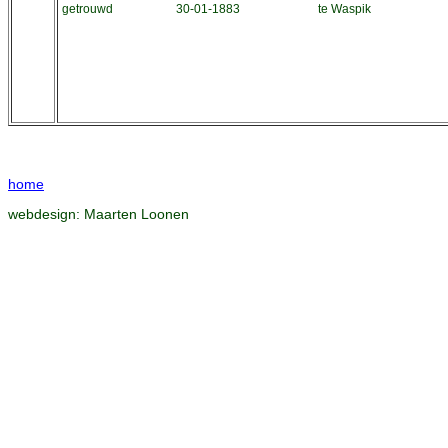
getrouwd
30-01-1883
te Waspik
home
webdesign:
Maarten Loonen