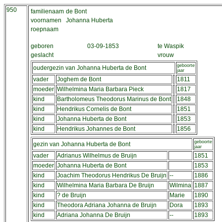
950
familienaam
de Bont
voornamen
Johanna Huberta
roepnaam
geboren
03-09-1853
te Waspik
geslacht
vrouw
geboorte
oudergezin van Johanna Huberta de Bont
jaar
vader
Joghem de Bont
1811
moeder
Wilhelmina Maria Barbara Pieck
1817
kind
Bartholomeus Theodorus Marinus de Bont
1848
kind
Hendrikus Cornelis de Bont
1851
kind
Johanna Huberta de Bont
1853
kind
Hendrikus Johannes de Bont
1856
geboorte
gezin van Johanna Huberta de Bont
jaar
vader
Adrianus Wilhelmus de Bruijn
1851
moeder
Johanna Huberta de Bont
1853
kind
Joachim Theodorus Hendrikus De Bruijn
--
1886
kind
Wilhelmina Maria Barbara De Bruijn
Wilmina
1887
kind
? de Bruijn
Marie
1890
kind
Theodora Adriana Johanna de Bruijn
Dora
1893
kind
Adriana Johanna De Bruijn
--
1893