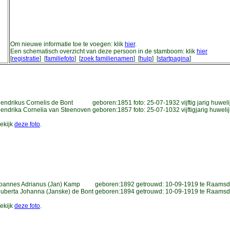
Om nieuwe informatie toe te voegen: klik
hier
.
Een schematisch overzicht van deze persoon in de stamboom: klik
hier
[
registratie
] [
familiefoto
] [
zoek familienamen
] [
hulp
] [
startpagina
]
endrikus Cornelis de Bont
geboren:1851
foto:
25-07-1932
vijftig jarig huwel
endrika Cornelia van Steenoven
geboren:1857
foto:
25-07-1032
vijftigjarig huweli
ekijk
deze foto
.
oannes Adrianus (Jan) Kamp
geboren:1892
getrouwd:
10-09-1919
te Raams
uberta Johanna (Janske) de Bont
geboren:1894
getrouwd:
10-09-1919
te Raams
ekijk
deze foto
.