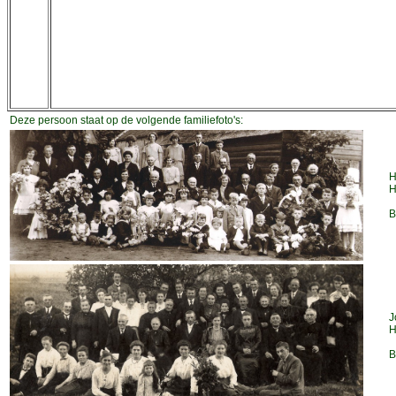
Deze persoon staat op de volgende familiefoto's:
H
H
B
J
H
B