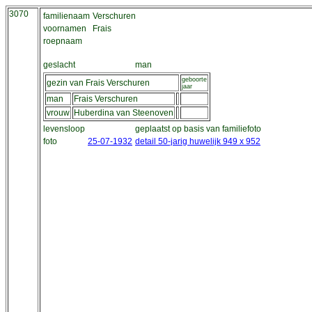
3070
familienaam
Verschuren
voornamen
Frais
roepnaam
geslacht
man
geboorte
gezin van Frais Verschuren
jaar
man
Frais Verschuren
vrouw
Huberdina van Steenoven
levensloop
geplaatst op basis van familiefoto
foto
25-07-1932
detail 50-jarig huwelijk 949 x 952