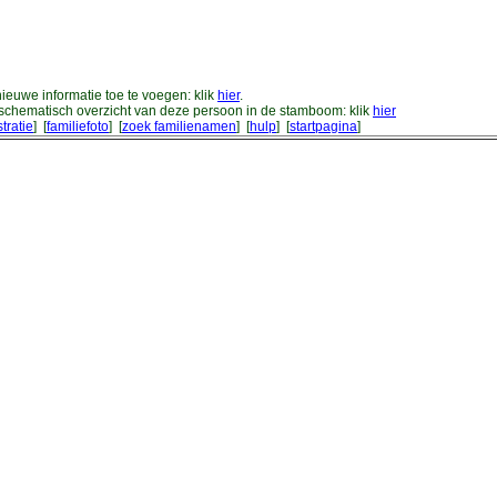
ieuwe informatie toe te voegen: klik
hier
.
schematisch overzicht van deze persoon in de stamboom: klik
hier
stratie
] [
familiefoto
] [
zoek familienamen
] [
hulp
] [
startpagina
]