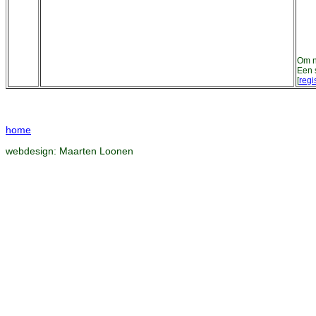
Om n
Een 
[
regi
home
webdesign:
Maarten Loonen