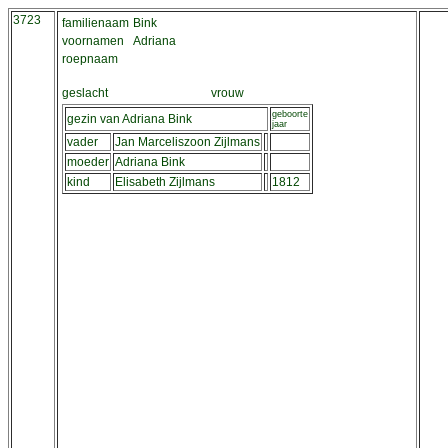
3723
familienaam
Bink
voornamen
Adriana
roepnaam
geslacht
vrouw
geboorte
gezin van Adriana Bink
jaar
vader
Jan Marceliszoon Zijlmans
moeder
Adriana Bink
kind
Elisabeth Zijlmans
1812