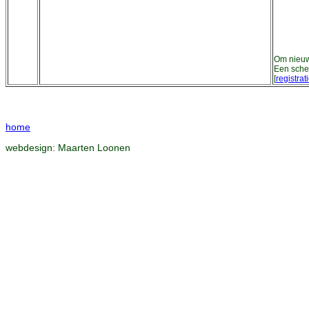
Om nieuwe
Een sche
[
registrat
home
webdesign:
Maarten Loonen