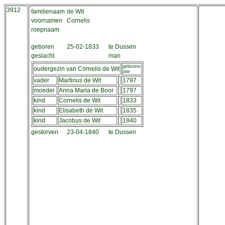
3912
familienaam
de Wit
voornamen
Cornelis
roepnaam
geboren
25-02-1833
te Dussen
geslacht
man
geboorte
oudergezin van Cornelis de Wit
jaar
vader
Martinus de Wit
1797
moeder
Anna Maria de Boor
1797
kind
Cornelis de Wit
1833
kind
Elisabeth de Wit
1835
kind
Jacobus de Wit
1840
gestorven
23-04-1840
te Dussen