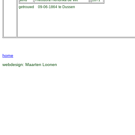
kind
Theodora Hendrika de Wit
1871
getrouwd
09-06-1864
te Dussen
home
webdesign:
Maarten Loonen