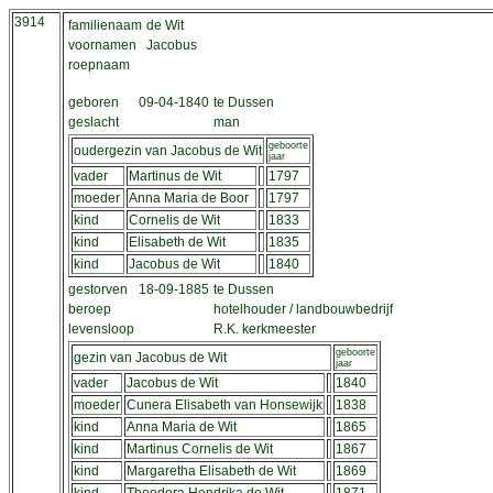
3914
familienaam
de Wit
voornamen
Jacobus
roepnaam
geboren
09-04-1840
te Dussen
geslacht
man
geboorte
oudergezin van Jacobus de Wit
jaar
vader
Martinus de Wit
1797
moeder
Anna Maria de Boor
1797
kind
Cornelis de Wit
1833
kind
Elisabeth de Wit
1835
kind
Jacobus de Wit
1840
gestorven
18-09-1885
te Dussen
beroep
hotelhouder / landbouwbedrijf
levensloop
R.K. kerkmeester
geboorte
gezin van Jacobus de Wit
jaar
vader
Jacobus de Wit
1840
moeder
Cunera Elisabeth van Honsewijk
1838
kind
Anna Maria de Wit
1865
kind
Martinus Cornelis de Wit
1867
kind
Margaretha Elisabeth de Wit
1869