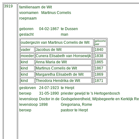
3919
familienaam
de Wit
voornamen
Martinus Cornelis
roepnaam
geboren
04-02-1867
te Dussen
geslacht
man
geboorte
oudergezin van Martinus Cornelis de Wit
jaar
vader
Jacobus de Wit
1840
moeder
Cunera Elisabeth van Honsewijk
1838
kind
Anna Maria de Wit
1865
kind
Martinus Cornelis de Wit
1867
kind
Margaretha Elisabeth de Wit
1869
kind
Theodora Hendrika de Wit
1871
gestorven
24-07-1923
te Herpt
beroep
31-05-1890
priester gewijd te 's Hertogenbosch
levensloop
Doctor in de
Godsgeleerdheid, Wijsbegeerte en Kerklijk Re
levensloop
1898
Gregoriana, Rome
beroep
pastoor te Herpt