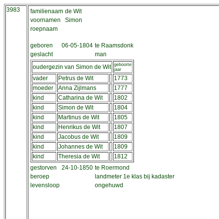
3983
familienaam
de Wit
voornamen
Simon
roepnaam
geboren
06-05-1804
te Raamsdonk
geslacht
man
geboorte
oudergezin van Simon de Wit
jaar
vader
Petrus de Wit
1773
moeder
Anna Zijlmans
1777
kind
Catharina de Wit
1802
kind
Simon de Wit
1804
kind
Martinus de Wit
1805
kind
Henrikus de Wit
1807
kind
Jacobus de Wit
1809
kind
Johannes de Wit
1809
kind
Theresia de Wit
1812
gestorven
24-10-1850
te Roermond
beroep
landmeter 1e klas bij kadaster
levensloop
ongehuwd