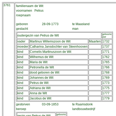
3761
familienaam
de Wit
voornamen
Petrus
roepnaam
geboren
28-09-1773
te Maasland
geslacht
man
geboorte
oudergezin van Petrus de Wit
jaar
vader
Martinus Willemszoon de Wit
Maarten
1732
moeder
Catharina Jansdochter van Steenhooven
1737
kind
Cornelis Martinuszoon de Wit
1771
kind
Wilhemus de Wit
1762
kind
Maria de Wit
1765
kind
Petronella de Wit
1766
kind
dood geboren de Wit
1768
kind
Johannes de Wit
1769
kind
Petrus de Wit
1773
kind
Adriana de Wit
1775
kind
Anna de Wit
1777
kind
Jacobus de Wit
1779
gestorven
03-09-1853
te Raamsdonk
beroep
landbouwbedrijf
geboorte
gezin van Petrus de Wit