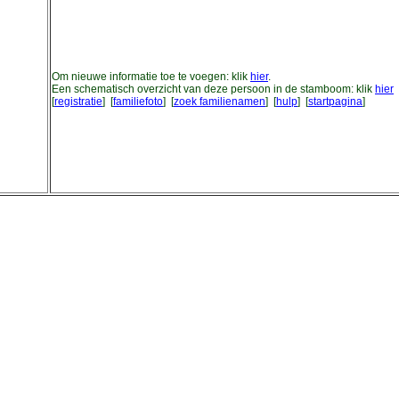
Om nieuwe informatie toe te voegen: klik
hier
.
Een schematisch overzicht van deze persoon in de stamboom: klik
hier
[
registratie
] [
familiefoto
] [
zoek familienamen
] [
hulp
] [
startpagina
]