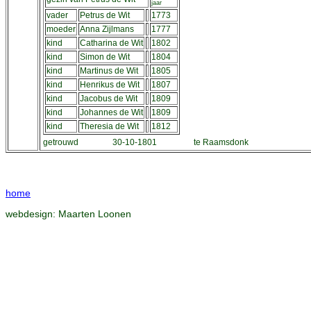
jaar
vader
Petrus de Wit
1773
moeder
Anna Zijlmans
1777
kind
Catharina de Wit
1802
kind
Simon de Wit
1804
kind
Martinus de Wit
1805
kind
Henrikus de Wit
1807
kind
Jacobus de Wit
1809
kind
Johannes de Wit
1809
kind
Theresia de Wit
1812
getrouwd
30-10-1801
te Raamsdonk
home
webdesign:
Maarten Loonen