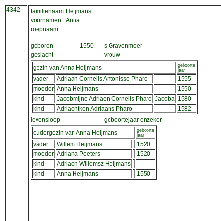
4342
familienaam
Heijmans
voornamen
Anna
roepnaam
geboren
1550
s Gravenmoer
geslacht
vrouw
geboorte
gezin van Anna Heijmans
jaar
vader
Adriaan Cornelis Antonisse Pharo
1555
moeder
Anna Heijmans
1550
kind
Jacobmijne Adriaen Cornelis Pharo
Jacoba
1580
kind
Adriaentken Adriaans Pharo
1582
levensloop
geboortejaar onzeker
geboorte
oudergezin van Anna Heijmans
jaar
vader
Willem Heijmans
1520
moeder
Adriana Peeters
1520
kind
Adriaen Willemsz Heijmans
kind
Anna Heijmans
1550