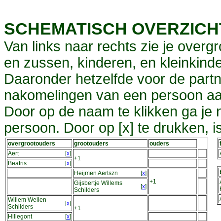
SCHEMATISCH OVERZIC
Van links naar rechts zie je overg
en zussen, kinderen, en kleinkinde
Daaronder hetzelfde voor de partn
nakomelingen van een persoon aa
Door op de naam te klikken ga je
persoon. Door op [x] te drukken, 
overgrootouders
grootouders
ouders
Aert
[
x
]
+1
Beatris
[
x
]
Heijmen Aertszn
[
x
]
+1
Gijsbertje Willems
[
x
]
Schilders
Willem Wellen
[
x
]
Schilders
+1
Hillegont
[
x
]