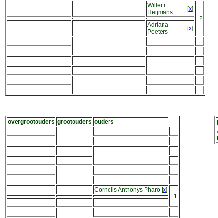
Willem
[
x
]
Heijmans
+2
Adriana
[
x
]
Peeters
overgrootouders
grootouders
ouders
Cornelis Anthonys Pharo
[
x
]
+1