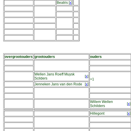
Beatris
[
x
]
overgrootouders
grootouders
ouders
Wellen Jans Roeff Muysk
[
x
]
Scilders
+1
Jenneken Jans van den Rode
[
x
]
Willem Wellen
[
x
]
Schilders
Hillegont
[
x
]