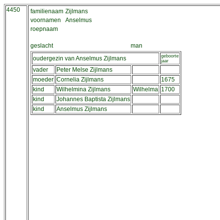
4450
familienaam
Zijlmans
voornamen
Anselmus
roepnaam
geslacht
man
geboorte
oudergezin van Anselmus Zijlmans
jaar
vader
Peter Melse Zijlmans
moeder
Cornelia Zijlmans
1675
kind
Wilhelmina Zijlmans
Wilhelma
1700
kind
Johannes Baptista Zijlmans
kind
Anselmus Zijlmans