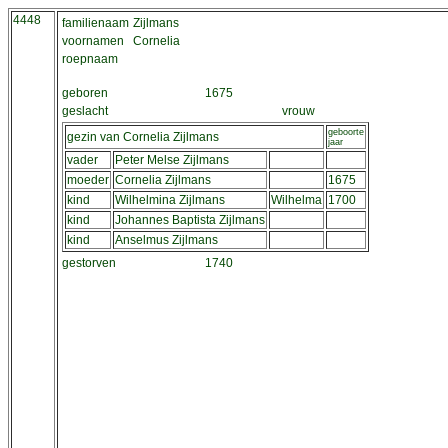
4448
familienaam
Zijlmans
voornamen
Cornelia
roepnaam
geboren
1675
geslacht
vrouw
geboorte
gezin van Cornelia Zijlmans
jaar
vader
Peter Melse Zijlmans
moeder
Cornelia Zijlmans
1675
kind
Wilhelmina Zijlmans
Wilhelma
1700
kind
Johannes Baptista Zijlmans
kind
Anselmus Zijlmans
gestorven
1740